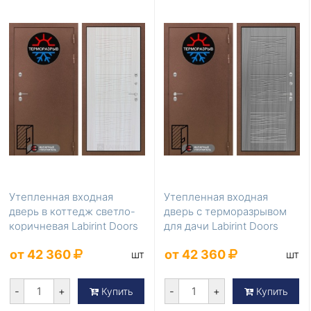
Утепленная входная
Утепленная входная
дверь в коттедж светло-
дверь с терморазрывом
коричневая Labirint Doors
для дачи Labirint Doors
Серия Термом...
Серия Термомагн...
от 42 360
от 42 360
шт
шт
-
+
-
+
Купить
Купить