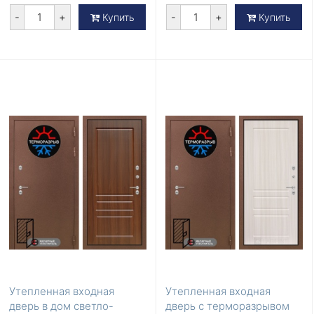
-
+
-
+
Купить
Купить
Утепленная входная
Утепленная входная
дверь в дом светло-
дверь с терморазрывом