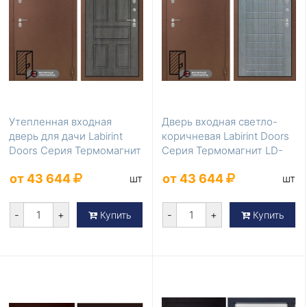
Утепленная входная
Дверь входная светло-
дверь для дачи Labirint
коричневая Labirint Doors
Doors Серия Термомагнит
Серия Термомагнит LD-
LD-864
863
от 43 644
от 43 644
шт
шт
-
+
-
+
Купить
Купить