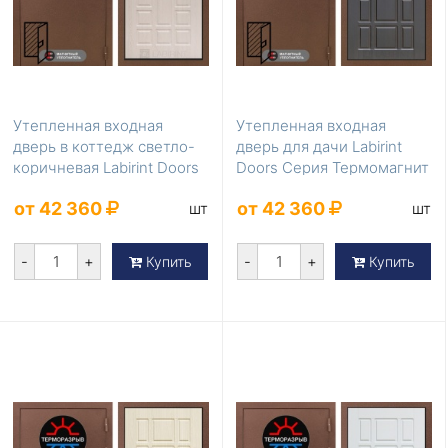
Утепленная входная
Утепленная входная
дверь в коттедж светло-
дверь для дачи Labirint
коричневая Labirint Doors
Doors Серия Термомагнит
Серия Термом...
LD-855
от 42 360
от 42 360
шт
шт
-
+
-
+
Купить
Купить