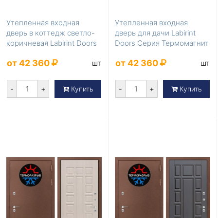
Утепленная входная
Утепленная входная
дверь в коттедж светло-
дверь для дачи Labirint
коричневая Labirint Doors
Doors Серия Термомагнит
Серия Термом...
LD-857
от 42 360
от 42 360
шт
шт
-
+
-
+
Купить
Купить