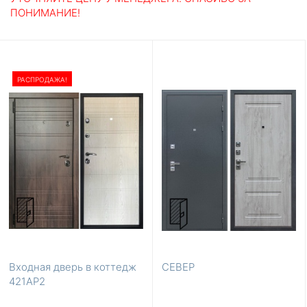
ПОНИМАНИЕ!
Материал отделки
Входные двери из массива
МДФ
По размерам
860×2050
880×2050
960×2050
980×2050
1250×2050
РАСПРОДАЖА!
1250×2070
850×2050
950×2050
Популярные цвета
Белые
Коричневые
Светло-коричневые
Светлые
Серые
Тёмно-коричневые
Темные
Входная дверь в коттедж
СЕВЕР
421АР2