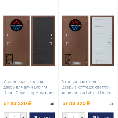
Утепленная входная
Утепленная входная
дверь для дачи Labirint
дверь в коттедж светло-
Doors Серия Термомагнит
коричневая Labirint Doors
LD-842
Серия Термом...
от 43 320
от 43 320
шт
шт
-
+
-
+
Купить
Купить