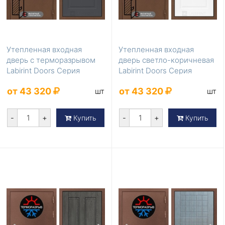
Утепленная входная
Утепленная входная
дверь с терморазрывом
дверь светло-коричневая
Labirint Doors Серия
Labirint Doors Серия
Термомагнит LD-836
Термомагнит LD-8...
от 43 320
от 43 320
шт
шт
-
+
-
+
Купить
Купить