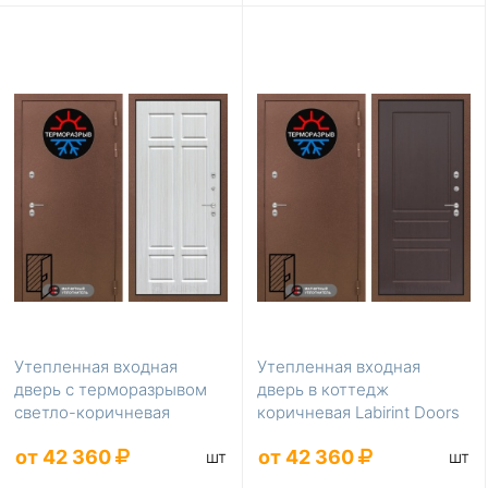
Утепленная входная
Утепленная входная
дверь с терморазрывом
дверь в коттедж
светло-коричневая
коричневая Labirint Doors
Labirint Doors Серия ...
Серия Термомагнит L...
от 42 360
от 42 360
шт
шт