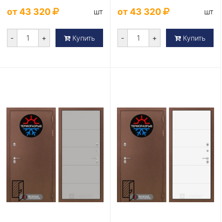
Серия Термомагни...
Серия Термомагни...
от 43 320
от 43 320
шт
шт
-
+
-
+
Купить
Купить