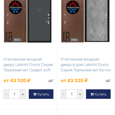
Утепленная входная
Утепленная входная
дверь Labirint Doors Серия
дверь в дом Labirint Doors
Термомагнит Графит soft
Серия Термомагнит Бетон
светлый
от 43 320
от 43 320
шт
шт
-
+
-
+
Купить
Купить