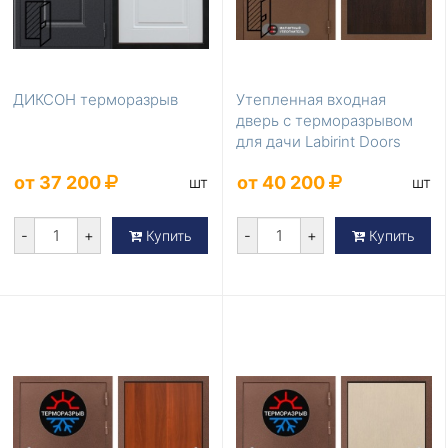
ДИКСОН терморазрыв
Утепленная входная
дверь с терморазрывом
для дачи Labirint Doors
Серия Термомагн...
от 37 200
от 40 200
шт
шт
-
+
-
+
Купить
Купить