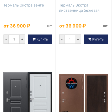
Термаль Экстра венге
Термаль Экстра
лиственница бежевая
от 36 900
от 36 900
шт
шт
-
+
-
+
Купить
Купить