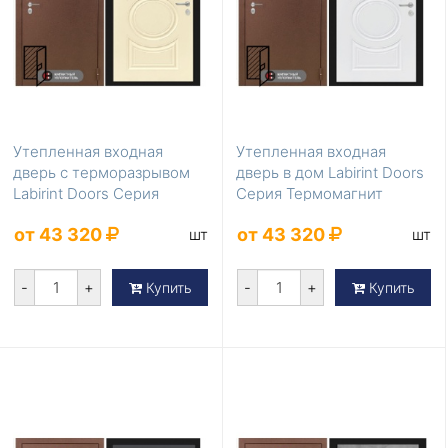
Утепленная входная
Утепленная входная
дверь с терморазрывом
дверь в дом Labirint Doors
Labirint Doors Серия
Серия Термомагнит
Термомагнит Шампан...
Белый софт
от 43 320
от 43 320
шт
шт
-
+
-
+
Купить
Купить