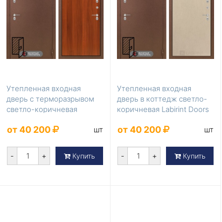
Утепленная входная
Утепленная входная
дверь с терморазрывом
дверь в коттедж светло-
светло-коричневая
коричневая Labirint Doors
Labirint Doors Серия ...
Серия Термом...
от 40 200
от 40 200
шт
шт
-
+
-
+
Купить
Купить