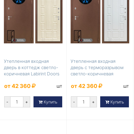
Утепленная входная
Утепленная входная
дверь в коттедж светло-
дверь с терморазрывом
коричневая Labirint Doors
светло-коричневая
Серия Термом...
Labirint Doors Серия ...
от 42 360
от 42 360
шт
шт
-
+
-
+
Купить
Купить