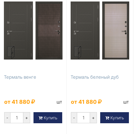
Термаль венге
Термаль беленый дуб
от 41 880
от 41 880
шт
шт
-
+
-
+
Купить
Купить