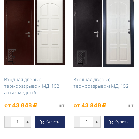
Входная дверь с
Входная дверь с
терморазрывом МД-102
терморазрывом МД-102
антик медный
от 43 848
от 43 848
шт
шт
-
+
-
+
Купить
Купить