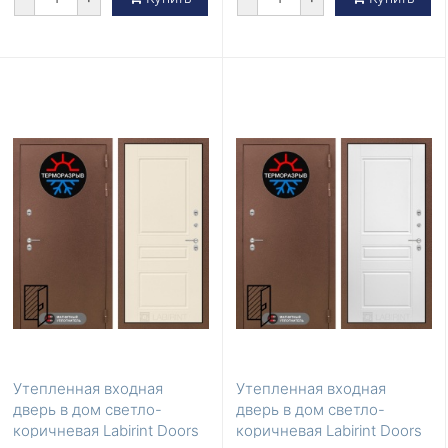
Утепленная входная
Утепленная входная
дверь в дом светло-
дверь в дом светло-
коричневая Labirint Doors
коричневая Labirint Doors