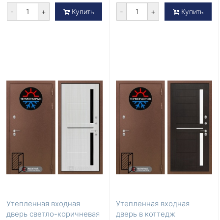
-
+
-
+
Купить
Купить
Утепленная входная
Утепленная входная
дверь светло-коричневая
дверь в коттедж