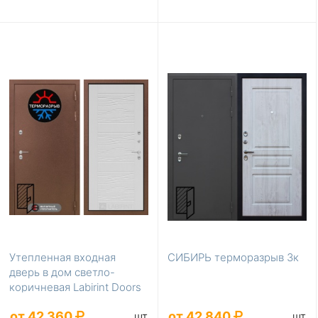
Утепленная входная
СИБИРЬ терморазрыв 3к
дверь в дом светло-
коричневая Labirint Doors
Серия Термомагни...
от 42 360
от 42 840
шт
шт