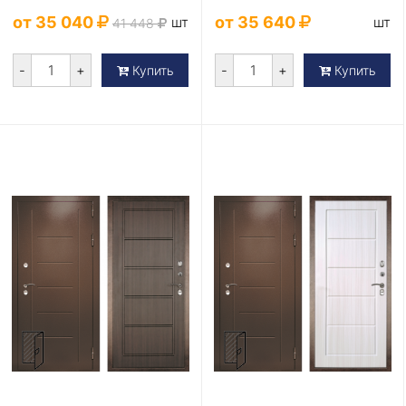
от 35 040
от 35 640
шт
шт
41 448
-
+
-
+
Купить
Купить