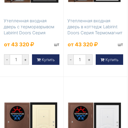
Утепленная входная
Утепленная входная
дверь с терморазрывом
дверь в коттедж Labirint
Labirint Doors Серия
Doors Серия Термомагнит
Термомагнит Graphi...
White soft
от 43 320
от 43 320
шт
шт
-
+
-
+
Купить
Купить