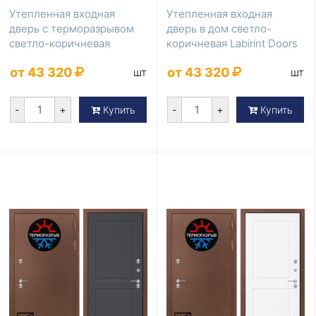
Утепленная входная
Утепленная входная
дверь с терморазрывом
дверь в дом светло-
светло-коричневая
коричневая Labirint Doors
Labirint Doors Серия ...
Серия Термомагни...
от 43 320
от 43 320
шт
шт
-
+
-
+
Купить
Купить