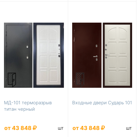
МД-101 терморазрыв
Входные двери Сударь 101
титан черный
от 43 848
от 43 848
шт
шт