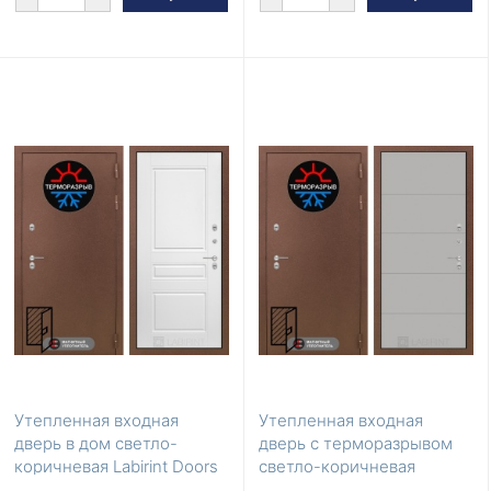
Утепленная входная
Утепленная входная
дверь в дом светло-
дверь с терморазрывом
коричневая Labirint Doors
светло-коричневая
Серия Термомагни...
Labirint Doors Серия ...