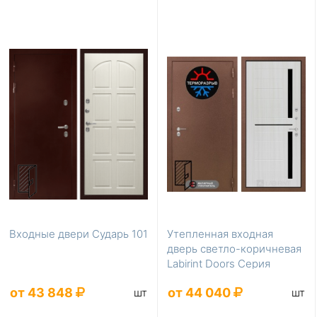
Входные двери Сударь 101
Утепленная входная
дверь светло-коричневая
Labirint Doors Серия
Термомагнит LD-8...
от 43 848
от 44 040
шт
шт