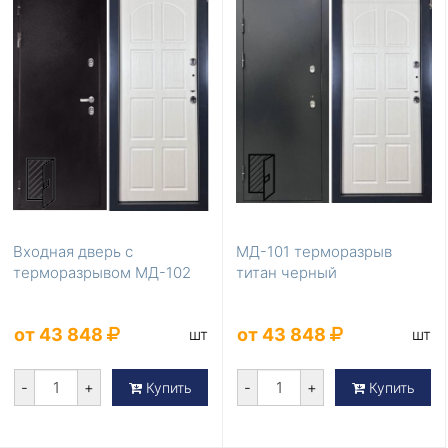
Входная дверь с
МД-101 терморазрыв
терморазрывом МД-102
титан черный
от 43 848
от 43 848
шт
шт
-
+
-
+
Купить
Купить