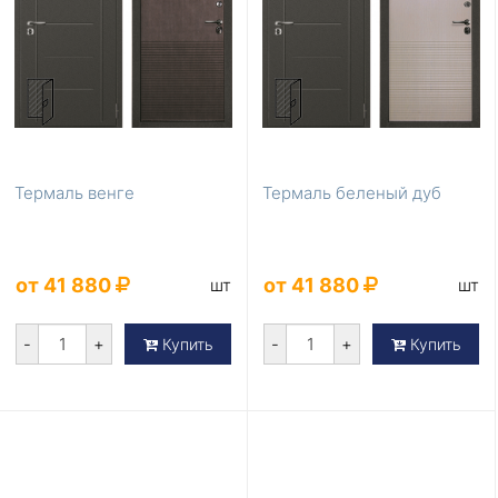
Термаль венге
Термаль беленый дуб
от 41 880
от 41 880
шт
шт
-
+
-
+
Купить
Купить