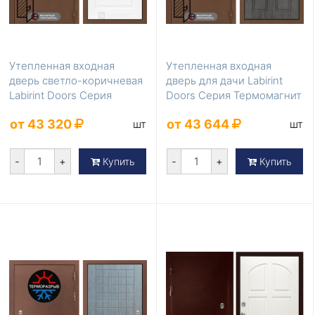
Утепленная входная
Утепленная входная
дверь светло-коричневая
дверь для дачи Labirint
Labirint Doors Серия
Doors Серия Термомагнит
Термомагнит LD-8...
LD-864
от 43 320
от 43 644
шт
шт
-
+
-
+
Купить
Купить