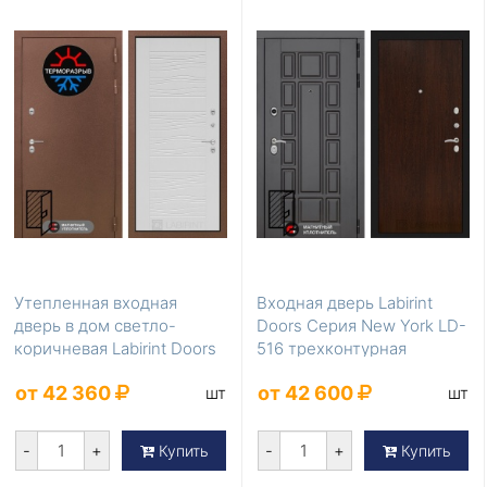
Утепленная входная
Входная дверь Labirint
дверь в дом светло-
Doors Серия New York LD-
коричневая Labirint Doors
516 трехконтурная
Серия Термомагни...
от 42 360
от 42 600
шт
шт
-
+
-
+
Купить
Купить