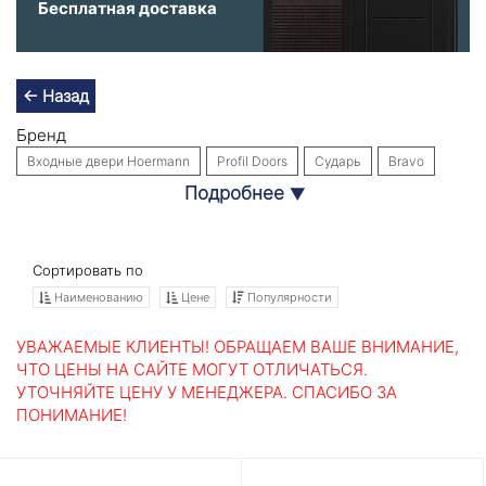
Бесплатная доставка
← Назад
Бренд
Входные двери Hoermann
Profil Doors
Сударь
Bravo
Подробнее
▼
Входные двери Labirint Doors
Интекрон
Собственное производство
Стальная линия
Назначение
Сортировать по
В квартиру
В дом
Утепленные
В коттедж
Для дачи
Наименованию
Цене
Популярности
С зеркалом
Уличные
В офис
С терморазрывом
УВАЖАЕМЫЕ КЛИЕНТЫ! ОБРАЩАЕМ ВАШЕ ВНИМАНИЕ,
В общий коридор
Для загородного дома
Наружные
ЧТО ЦЕНЫ НА САЙТЕ МОГУТ ОТЛИЧАТЬСЯ.
УТОЧНЯЙТЕ ЦЕНУ У МЕНЕДЖЕРА. СПАСИБО ЗА
С шумоизоляцией
Взломостойкие
ПОНИМАНИЕ!
Материал отделки
Входные двери из массива
МДФ
По размерам