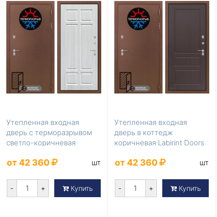
Утепленная входная
Утепленная входная
дверь с терморазрывом
дверь в коттедж
светло-коричневая
коричневая Labirint Doors
Labirint Doors Серия ...
Серия Термомагнит L...
от 42 360
от 42 360
шт
шт
-
+
-
+
Купить
Купить