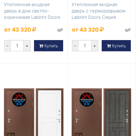
Утепленная входная
Утепленная входная
дверь в дом светло-
дверь с терморазрывом
коричневая Labirint Doors
Labirint Doors Серия
Серия Термомагни...
Термомагнит LD-836
от 43 320
от 43 320
шт
шт
-
+
-
+
Купить
Купить