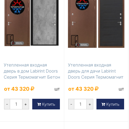
Утепленная входная
Утепленная входная
дверь в дом Labirint Doors
дверь для дачи Labirint
Серия Термомагнит Бетон
Doors Серия Термомагнит
светлый
LD-842
от 43 320
от 43 320
шт
шт
-
+
-
+
Купить
Купить