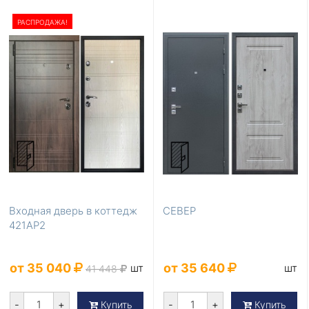
860×2050
880×2050
960×2050
980×2050
1250×2050
РАСПРОДАЖА!
1250×2070
850×2050
950×2050
Популярные цвета
Белые
Коричневые
Светло-коричневые
Светлые
Серые
Тёмно-коричневые
Темные
Входная дверь в коттедж
СЕВЕР
421АР2
от 35 040
от 35 640
шт
шт
41 448
-
+
-
+
Купить
Купить