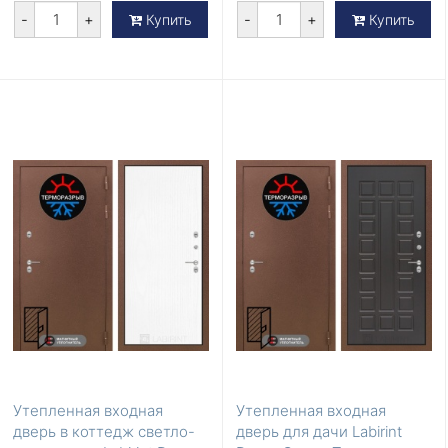
-
+
-
+
Купить
Купить
Утепленная входная
Утепленная входная
дверь в коттедж светло-
дверь для дачи Labirint