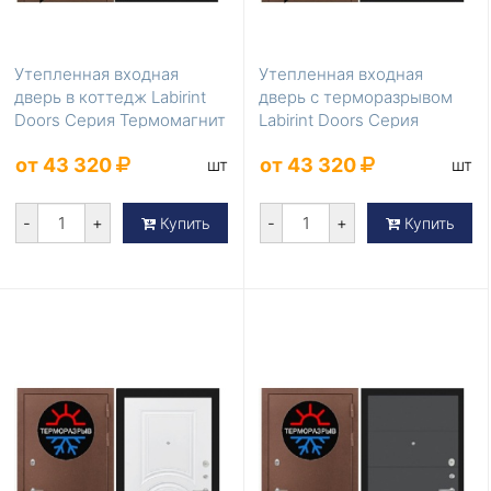
Утепленная входная
Утепленная входная
дверь в коттедж Labirint
дверь с терморазрывом
Doors Серия Термомагнит
Labirint Doors Серия
White soft
Термомагнит Шампан...
от 43 320
от 43 320
шт
шт
-
+
-
+
Купить
Купить