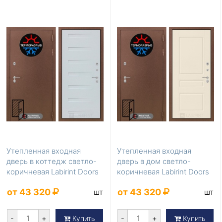
Утепленная входная
Утепленная входная
дверь в коттедж светло-
дверь в дом светло-
коричневая Labirint Doors
коричневая Labirint Doors
Серия Термом...
Серия Термомагни...
от 43 320
от 43 320
шт
шт
-
+
-
+
Купить
Купить