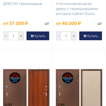
ДИКСОН терморазрыв
Утепленная входная
дверь с терморазрывом
для дачи Labirint Doors
Серия Термомагн...
от 37 200
от 40 200
шт
шт
-
+
-
+
Купить
Купить