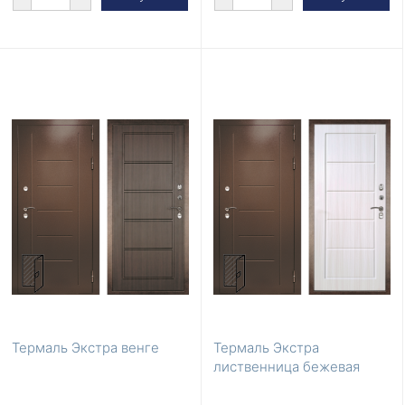
Термаль Экстра венге
Термаль Экстра
лиственница бежевая