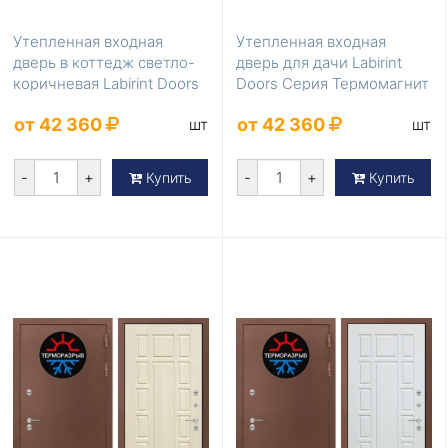
Утепленная входная
Утепленная входная
дверь в коттедж светло-
дверь для дачи Labirint
коричневая Labirint Doors
Doors Серия Термомагнит
Серия Термом...
LD-855
от 42 360
от 42 360
шт
шт
-
+
-
+
Купить
Купить