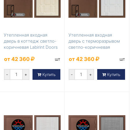
Утепленная входная
Утепленная входная
дверь в коттедж светло-
дверь с терморазрывом
коричневая Labirint Doors
светло-коричневая
Серия Термом...
Labirint Doors Серия ...
от 42 360
от 42 360
шт
шт
-
+
-
+
Купить
Купить