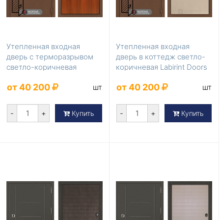
Утепленная входная
Утепленная входная
дверь с терморазрывом
дверь в коттедж светло-
светло-коричневая
коричневая Labirint Doors
Labirint Doors Серия ...
Серия Термом...
от 40 200
от 40 200
шт
шт
-
+
-
+
Купить
Купить