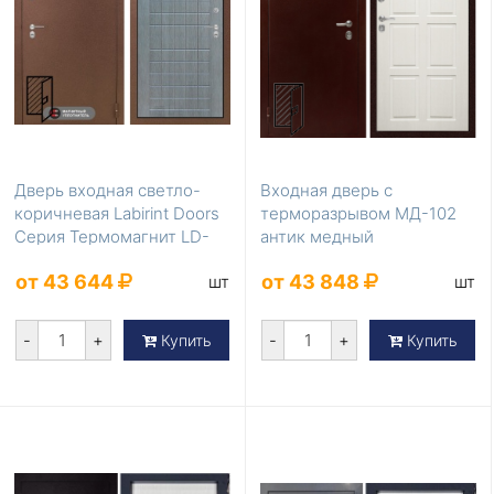
Дверь входная светло-
Входная дверь с
коричневая Labirint Doors
терморазрывом МД-102
Серия Термомагнит LD-
антик медный
863
от 43 644
от 43 848
шт
шт
-
+
-
+
Купить
Купить