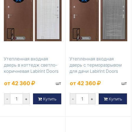
Утепленная входная
Утепленная входная
дверь в коттедж светло-
дверь с терморазрывом
коричневая Labirint Doors
для дачи Labirint Doors
Серия Термом...
Серия Термомагн...
от 42 360
от 42 360
шт
шт
-
+
-
+
Купить
Купить