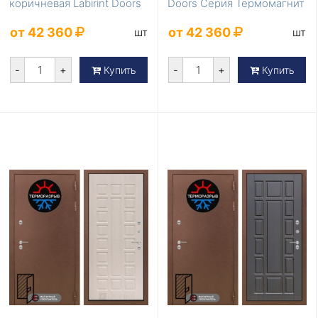
коричневая Labirint Doors
Doors Серия Термомагнит
Серия Термом...
LD-857
от 42 360
от 42 360
шт
шт
-
+
-
+
Купить
Купить