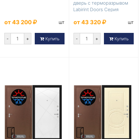
дверь с терморазрывом
Labirint Doors Серия
Термомагнит Graphi...
от 43 200
от 43 320
шт
шт
-
+
-
+
Купить
Купить