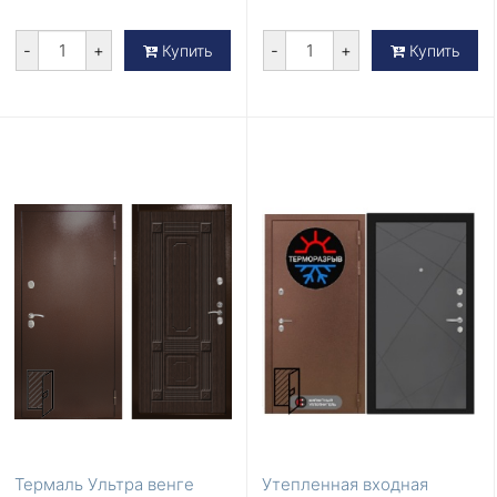
-
+
-
+
Купить
Купить
Термаль Ультра венге
Утепленная входная