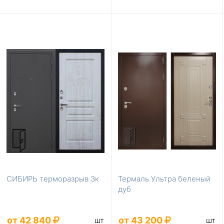
СИБИРЬ терморазрыв 3к
Термаль Ультра беленый
дуб
от 42 840
от 43 200
шт
шт