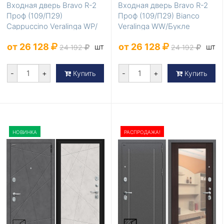
Входная дверь Bravo R-2
Входная дверь Bravo R-2
Проф (109/П29)
Проф (109/П29) Bianco
Cappuccino Veralinga WP/
Veralinga WW/Букле
Букле черное
черное
от 26 128
от 26 128
шт
шт
24 192
24 192
-
+
-
+
Купить
Купить
НОВИНКА
РАСПРОДАЖА!