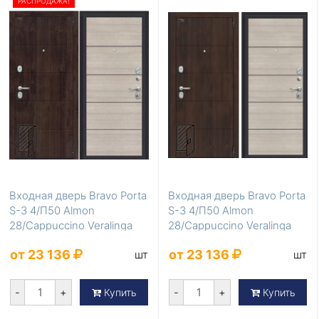
РАСПРОДАЖА!
Входная дверь Bravo Porta
Входная дверь Bravo Porta
S-3 4/П50 Almon
S-3 4/П50 Almon
28/Cappuccino Veralinga
28/Cappuccino Veralinga
IMP-6/Лунный к...
AB-6/Лунный ка...
от 23 136
от 23 136
шт
шт
-
+
-
+
Купить
Купить