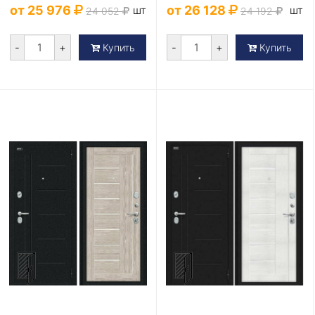
от 25 976
от 26 128
шт
шт
24 052
24 192
-
+
-
+
Купить
Купить