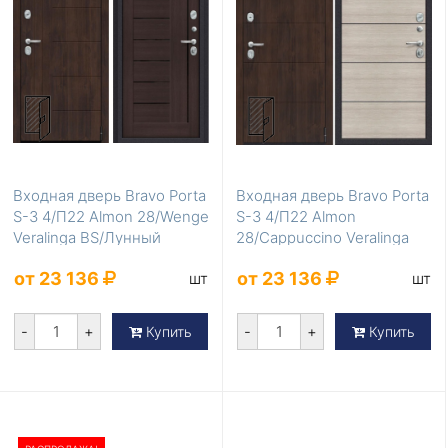
Входная дверь Bravo Porta
Входная дверь Bravo Porta
S-3 4/П22 Almon 28/Wenge
S-3 4/П22 Almon
Veralinga BS/Лунный
28/Cappuccino Veralinga
камень
WP/Лунный каме...
от 23 136
от 23 136
шт
шт
-
+
-
+
Купить
Купить