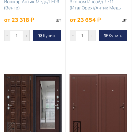
Йошкар Антик Медь/П-09
Эконом Инсайд Л-11
(Венге)
(ИталОрех)/Антик Медь
от 23 318
от 23 654
шт
шт
-
+
-
+
Купить
Купить