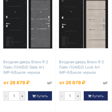
Входная дверь Bravo R-2
Входная дверь Bravo R-2
Лайн (104/Б0) Slate Art
Лайн (104/Б0) Look Art
IMP-6/Букле черное
IMP-6/Букле черное
от 26 678
от 26 678
шт
шт
-
+
-
+
Купить
Купить