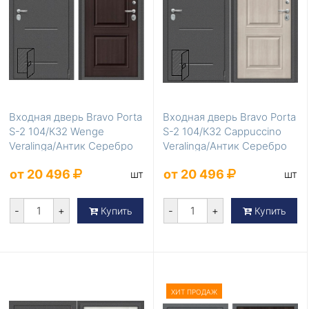
Входная дверь Bravo Porta
Входная дверь Bravo Porta
S-2 104/К32 Wenge
S-2 104/К32 Cappuccino
Veralinga/Антик Серебро
Veralinga/Антик Серебро
от 20 496
от 20 496
шт
шт
-
+
-
+
Купить
Купить
ХИТ ПРОДАЖ