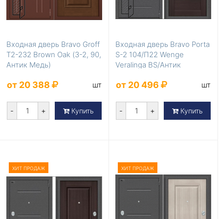
Входная дверь Bravo Groff
Входная дверь Bravo Porta
T2-232 Brown Oak (З-2, 90,
S-2 104/П22 Wenge
Антик Медь)
Veralinga BS/Антик
Серебро
от 20 388
от 20 496
шт
шт
-
+
-
+
Купить
Купить
ХИТ ПРОДАЖ
ХИТ ПРОДАЖ