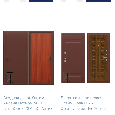
Входная дверь Оптим
Дверь металлическая
Инсайд Эконом М-11
Оптим Нова П-26
(ИталОрех) (З-1, 50, Антик
Французский Дуб/Антик
Медь)
Медь