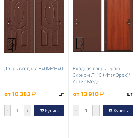
Дверь входная Е40М-1-40
Входная дверь Optim
Эконом Л-10 (ИталОрех)/
Антик Медь
от 10 382
от 13 910
шт
шт
-
+
-
+
Купить
Купить