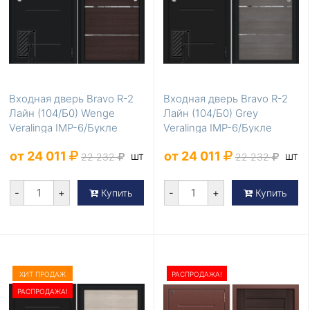
Входная дверь Bravo R-2
Входная дверь Bravo R-2
Лайн (104/Б0) Wenge
Лайн (104/Б0) Grey
Veralinga IMP-6/Букле
Veralinga IMP-6/Букле
черное
черное
от 24 011
от 24 011
шт
шт
22 232
22 232
-
+
-
+
Купить
Купить
ХИТ ПРОДАЖ
РАСПРОДАЖА!
РАСПРОДАЖА!