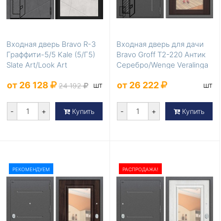
Входная дверь Bravo R-3
Входная дверь для дачи
Граффити-5/5 Kale (5/Г5)
Bravo Groff Т2-220 Антик
Slate Art/Look Art
Серебро/Wenge Veralinga
от 26 128
от 26 222
шт
шт
24 192
-
+
-
+
Купить
Купить
РЕКОМЕНДУЕМ
РАСПРОДАЖА!