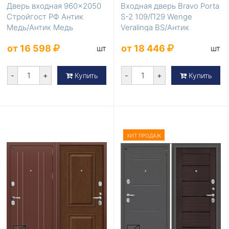
Дверь входная 960×2050
Входная дверь Bravo Porta
Стройгост РФ Антик
S-2 109/П29 Wenge
Медь/Антик Медь
Veralinga BS/Антик
Серебро
от 16 598
от 18 446
шт
шт
-
+
-
+
Купить
Купить
ХИТ ПРОДАЖ