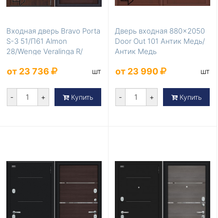
Входная дверь Bravo Porta
Дверь входная 880×2050
S-3 51/П61 Almon
Door Out 101 Антик Медь/
28/Wenge Veralinga R/
Антик Медь
Лунный камень
от 23 736
от 23 990
шт
шт
-
+
-
+
Купить
Купить