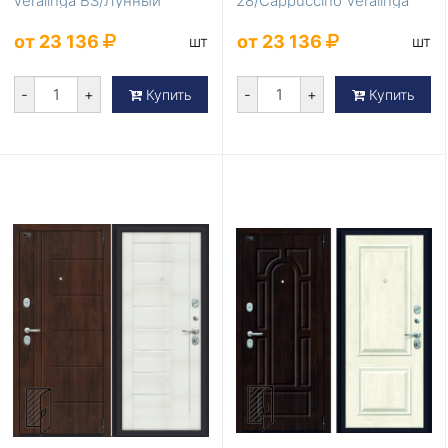
Veralinga BS/Лунный
28/Cappuccino Veralinga
камень
WP/Лунный каме...
от 23 136
от 23 136
шт
шт
-
+
-
+
Купить
Купить