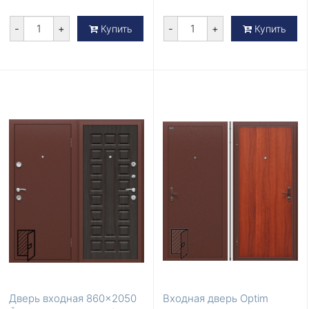
-
+
-
+
Купить
Купить
Дверь входная 860×2050
Входная дверь Optim