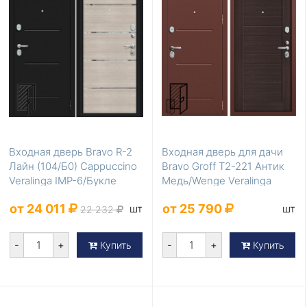
Входная дверь Bravo R-2
Входная дверь для дачи
Лайн (104/Б0) Cappuccino
Bravo Groff Т2-221 Антик
Veralinga IMP-6/Букле
Медь/Wenge Veralinga
черное
от 24 011
от 25 790
шт
шт
22 232
-
+
-
+
Купить
Купить