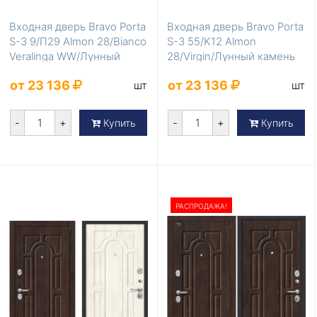
Входная дверь Bravo Porta
Входная дверь Bravo Porta
S-3 9/П29 Almon 28/Bianco
S-3 55/K12 Almon
Veralinga WW/Лунный
28/Virgin/Лунный камень
камень
от 23 136
от 23 136
шт
шт
-
+
-
+
Купить
Купить
РАСПРОДАЖА!