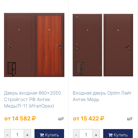
Дверь входная 860×2050
Входная дверь Optim Лайт
Стройгост РФ Антик
Антик Медь
Медь/Л-11 (ИталОрех)
от 14 582
от 15 422
шт
шт
-
+
-
+
Купить
Купить