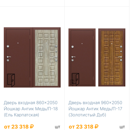
Дверь входная 860×2050
Дверь входная 960×2050
Йошкар Антик Медь/П-18
Йошкар Антик Медь/П-17
(Ель Карпатская)
(Золотистый Дуб)
от 23 318
от 23 318
шт
шт