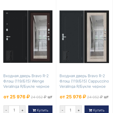
Входная дверь Bravo R-2
Входная дверь Bravo R-2
Флэш (119/Б15) Wenge
Флэш (119/Б15) Cappuccino
Veralinga R/Букле черное
Veralinga R/Букле черное
от 25 976
от 25 976
шт
шт
24 052
24 052
-
+
-
+
Купить
Купить