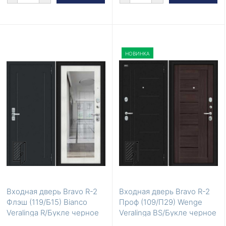
НОВИНКА
Входная дверь Bravo R-2
Входная дверь Bravo R-2
Флэш (119/Б15) Bianco
Проф (109/П29) Wenge
Veralinga R/Букле черное
Veralinga BS/Букле черное