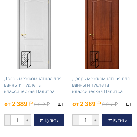
Дверь межкомнатная для
Дверь межкомнатная для
ванны и туалета
ванны и туалета
классическая Палитра
классическая Палитра
Л-23 (Белый) 200*90
Л-11 (ИталОрех) 200*...
от 2 389
от 2 389
шт
шт
2 212
2 212
-
+
-
+
Купить
Купить