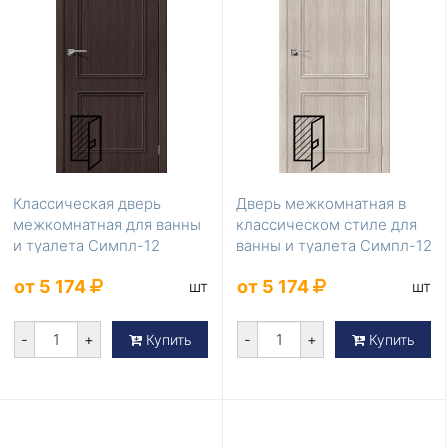
Классическая дверь
Дверь межкомнатная в
межкомнатная для ванны
классическом стиле для
и туалета Симпл-12
ванны и туалета Симпл-12
Wenge Veralinga 200...
Cappuccino ...
от 5 174
от 5 174
шт
шт
-
+
-
+
Купить
Купить