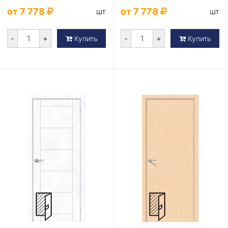
200*80
200*70
от 7 778
от 7 778
шт
шт
-
+
-
+
Купить
Купить