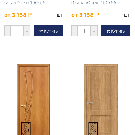
(ИталОрех) 190*55
(МиланОрех) 190*55
от 3 158
от 3 158
шт
шт
-
+
-
+
Купить
Купить