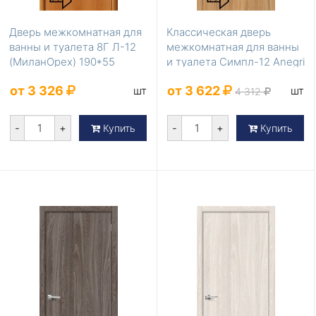
Дверь межкомнатная для
Классическая дверь
ванны и туалета 8Г Л-12
межкомнатная для ванны
(МиланОрех) 190*55
и туалета Симпл-12 Anegri
Veralinga 20...
от 3 326
от 3 622
шт
шт
4 312
-
+
-
+
Купить
Купить