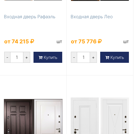
Входная дверь Рафаэль
Входная дверь Лео
от 74 215
от 75 776
шт
шт
-
+
-
+
Купить
Купить