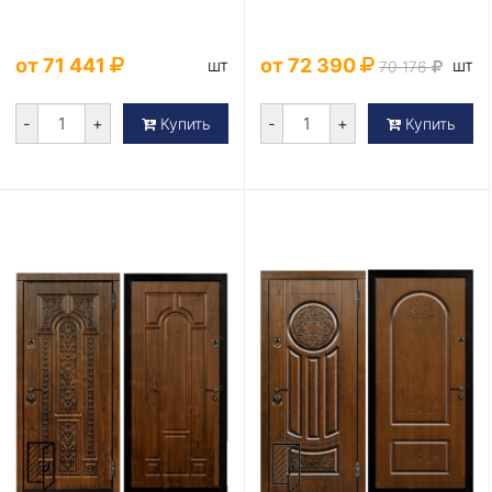
от 71 441
от 72 390
шт
шт
70 176
-
+
-
+
Купить
Купить