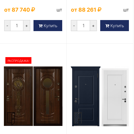
от 87 740
от 88 261
шт
шт
-
+
-
+
Купить
Купить
РАСПРОДАЖА!