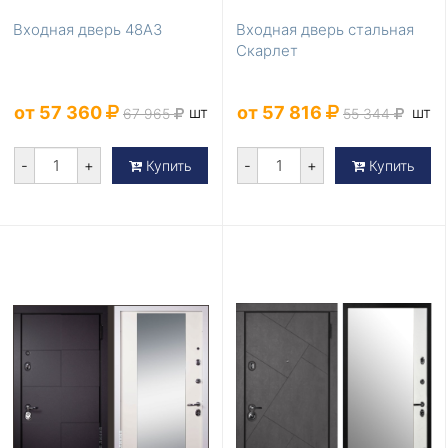
Входная дверь 48А3
Входная дверь стальная
Скарлет
от 57 360
от 57 816
шт
шт
67 965
55 344
-
+
-
+
Купить
Купить