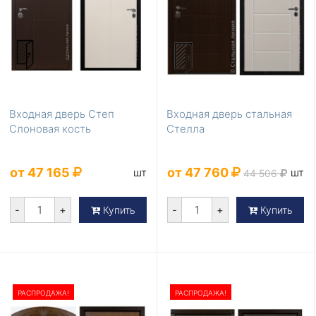
Входная дверь Степ
Входная дверь стальная
Слоновая кость
Стелла
от 47 165
от 47 760
шт
шт
44 506
-
+
-
+
Купить
Купить
РАСПРОДАЖА!
РАСПРОДАЖА!