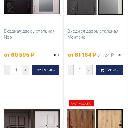
Входная дверь стальная
Входная дверь стальная
Neo
Монтана
от 60 595
от 61 164
шт
шт
61 124
-
+
-
+
Купить
Купить
РАСПРОДАЖА!