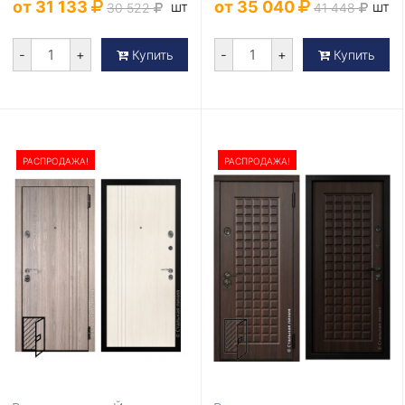
от 31 133
от 35 040
шт
шт
30 522
41 448
-
+
-
+
Купить
Купить
РАСПРОДАЖА!
РАСПРОДАЖА!