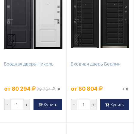
Входная дверь Николь
Входная дверь Берлин
от 80 294
от 80 804
шт
шт
79 764
-
+
-
+
Купить
Купить