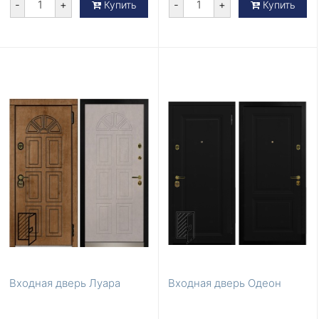
-
+
-
+
Купить
Купить
Входная дверь Луара
Входная дверь Одеон