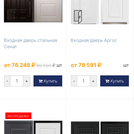
Входная дверь стальная
Входная дверь Аргос
Сенат
от 76 248
от 79 591
шт
шт
80 920
-
+
-
+
Купить
Купить
РАСПРОДАЖА!