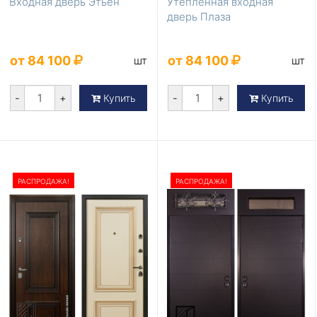
Входная дверь Этьен
Утепленная входная
дверь Плаза
от 84 100
от 84 100
шт
шт
-
+
-
+
Купить
Купить
РАСПРОДАЖА!
РАСПРОДАЖА!