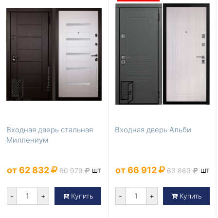
Входная дверь стальная
Входная дверь Альби
Миллениум
от 62 832
от 66 912
шт
шт
60 979
63 869
-
+
-
+
Купить
Купить