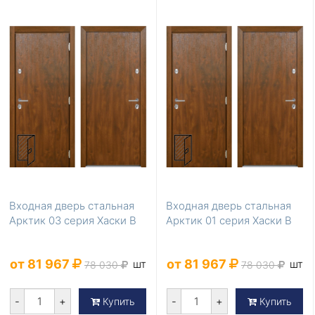
Входная дверь стальная
Входная дверь стальная
Арктик 03 серия Хаски B
Арктик 01 серия Хаски B
от 81 967
от 81 967
шт
шт
78 030
78 030
-
+
-
+
Купить
Купить