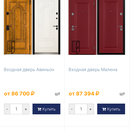
Входная дверь Авиньон
Входная дверь Малена
от 86 700
от 87 394
шт
шт
-
+
-
+
Купить
Купить