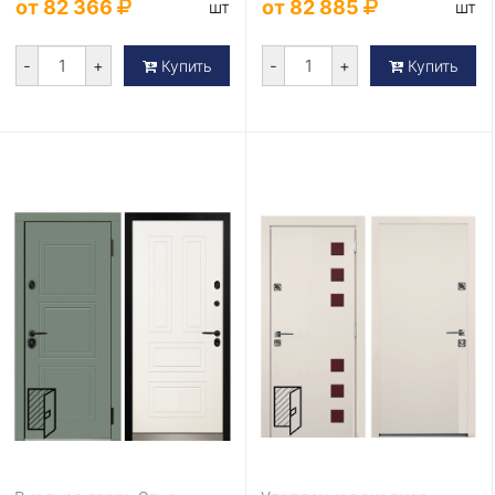
от 82 366
от 82 885
шт
шт
-
+
-
+
Купить
Купить