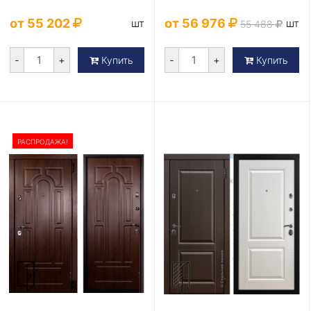
от 55 202
от 56 976
шт
шт
55 488
-
+
-
+
Купить
Купить
РАСПРОДАЖА!