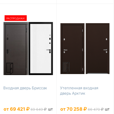
РАСПРОДАЖА!
Входная дверь Бриссак
Утепленная входная
дверь Арктик
от 69 421
от 70 258
шт
шт
69 649
66 470