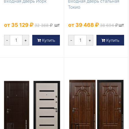
Входная дверь Йорк
Входная дверь стальная
Токио
от 35 129
от 39 468
шт
шт
32 368
38 694
-
+
-
+
Купить
Купить