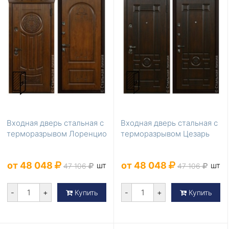
Входная дверь стальная с
Входная дверь стальная с
терморазрывом Лоренцио
терморазрывом Цезарь
от 48 048
от 48 048
шт
шт
47 106
47 106
-
+
-
+
Купить
Купить