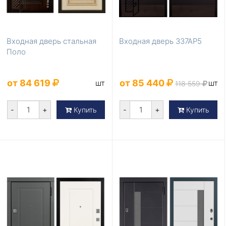
Входная дверь стальная
Входная дверь 337АР5
Поло
от 84 619
от 85 440
шт
шт
118 559
-
+
-
+
Купить
Купить