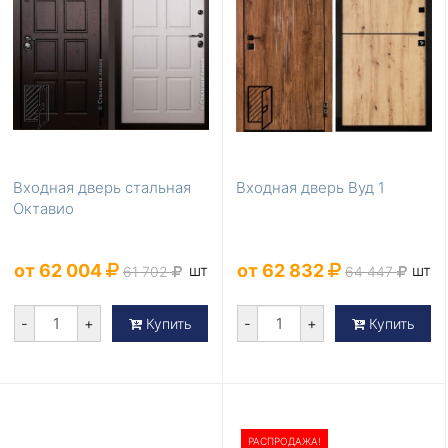
Входная дверь стальная
Входная дверь Вуд 1
Октавио
от 62 004
от 62 832
шт
шт
61 702
64 447
-
+
-
+
Купить
Купить
РАСПРОДАЖА!