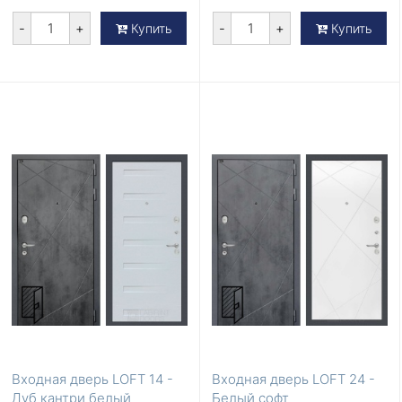
-
+
-
+
Купить
Купить
Входная дверь LOFT 14 -
Входная дверь LOFT 24 -
Дуб кантри белый
Белый софт