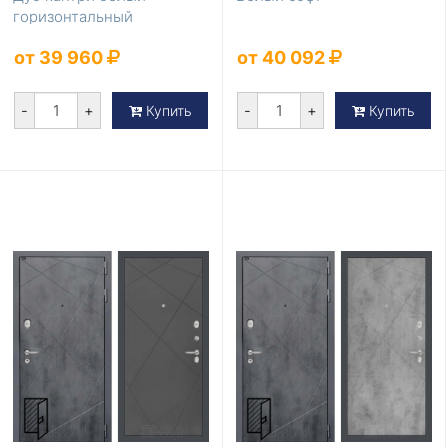
горизонтальный
от 39 960
от 40 092
-
+
-
+
Купить
Купить