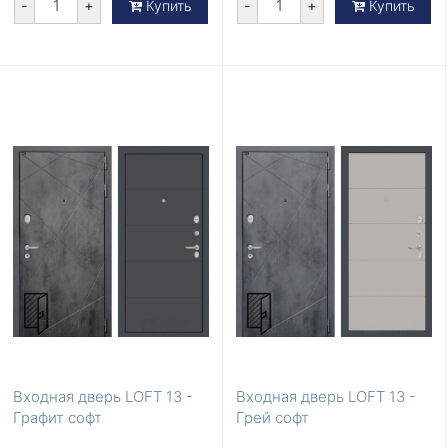
-
+
-
+
Купить
Купить
Входная дверь LOFT 13 -
Входная дверь LOFT 13 -
Графит софт
Грей софт