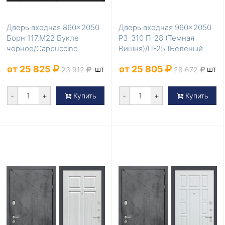
Дверь входная 860×2050
Дверь входная 960×2050
Борн 117.М22 Букле
Р3-310 П-28 (Темная
черное/Cappuccino
Вишня)/П-25 (Беленый
Veralinga
Дуб) левое
от 25 825
от 25 805
шт
шт
23 912
28 672
-
+
-
+
Купить
Купить