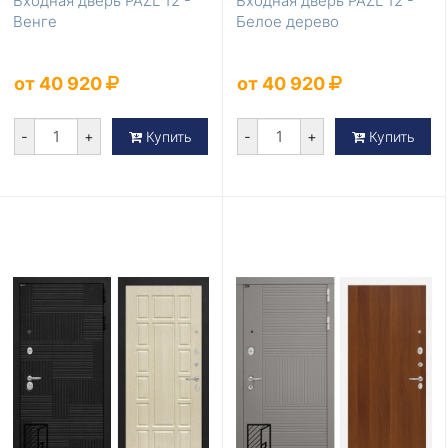
Входная дверь PAZL 12 -
Входная дверь PAZL 12 -
Венге
Белое дерево
от 40 920
от 40 920
-
+
-
+
Купить
Купить