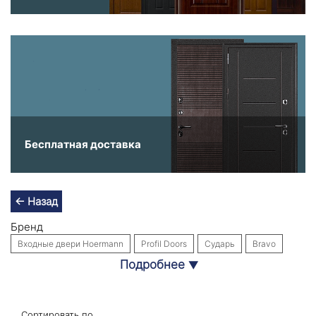
Бесплатная доставка
← Назад
Бренд
Входные двери Hoermann
Profil Doors
Сударь
Bravo
Подробнее
▼
Входные двери Labirint Doors
Интекрон
Собственное производство
Стальная линия
Назначение
Сортировать по