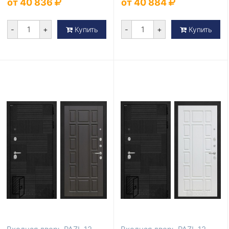
от 40 836
от 40 884
-
+
-
+
Купить
Купить