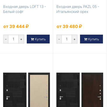
Входная дверь LOFT 13 -
Входная дверь PAZL 05 -
Белый софт
Итальянский орех
от 39 444
от 39 480
-
+
-
+
Купить
Купить