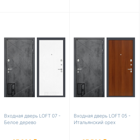
Входная дверь LOFT 07 -
Входная дверь LOFT 05 -
Белое дерево
Итальянский орех