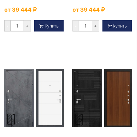
от 39 444
от 39 444
-
+
-
+
Купить
Купить