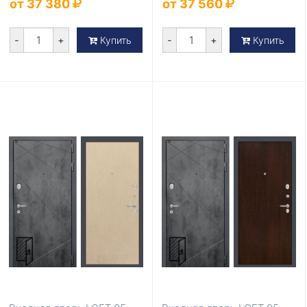
от 37 380
от 37 560
-
+
-
+
Купить
Купить