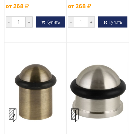
от 268
от 268
-
+
-
+
Купить
Купить