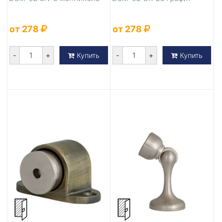
от 278
от 278
-
+
-
+
Купить
Купить