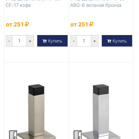
CF-17 кофе
ABG-6 зеленая бронза
от 251
от 251
-
+
-
+
Купить
Купить