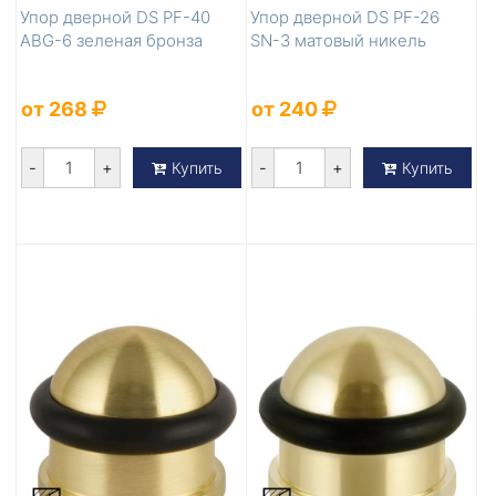
Упор дверной DS PF-40
Упор дверной DS PF-26
ABG-6 зеленая бронза
SN-3 матовый никель
от 268
от 240
-
+
-
+
Купить
Купить