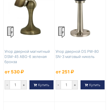
Упор дверной магнитный
Упор дверной DS PW-80
DSM-45 ABG-6 зеленая
SN-3 матовый никель
бронза
от 530
от 251
-
+
-
+
Купить
Купить