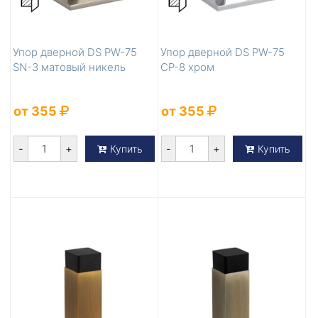
Упор дверной DS PW-75
Упор дверной DS PW-75
SN-3 матовый никель
CP-8 хром
от 355
от 355
-
+
-
+
Купить
Купить