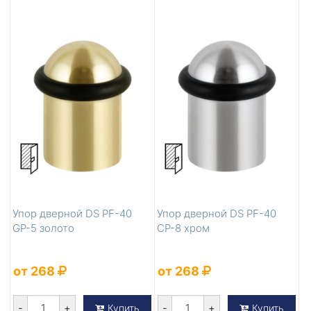
Упор дверной DS PF-40
Упор дверной DS PF-40
GP-5 золото
CP-8 хром
от 268
от 268
-
+
-
+
Купить
Купить