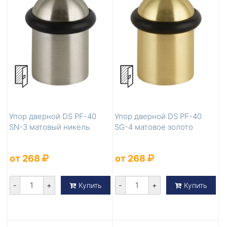
Упор дверной DS PF-40
Упор дверной DS PF-40
SN-3 матовый никель
SG-4 матовое золото
от 268
от 268
-
+
-
+
Купить
Купить