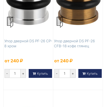
Упор дверной DS PF-26 CP-
Упор дверной DS PF-26
8 хром
CFB-18 кофе глянец
от 240
от 240
-
+
-
+
Купить
Купить