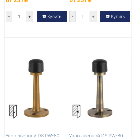
от 251
от 251
-
+
-
+
Купить
Купить
Упор дверной DS PW-80
Упор дверной DS PW-80