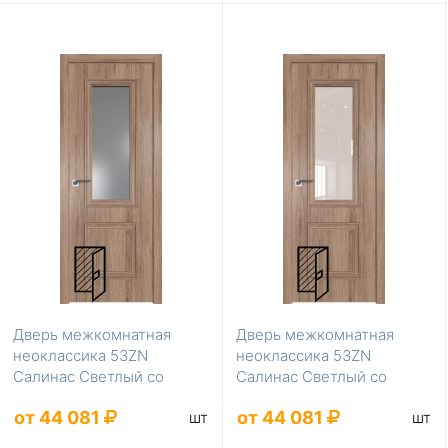
Дверь межкомнатная
Дверь межкомнатная
неоклассика 53ZN
неоклассика 53ZN
Салинас Светлый со
Салинас Светлый со
стеклом серебро матлак
стеклом перламутровый
от 44 081
от 44 081
шт
шт
лак