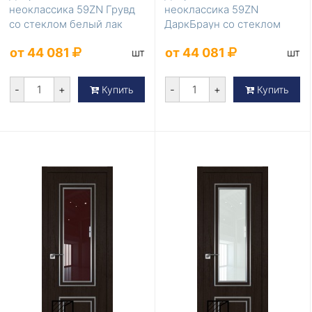
неоклассика 59ZN Грувд
неоклассика 59ZN
со стеклом белый лак
ДаркБраун со стеклом
зеркало
от 44 081
от 44 081
шт
шт
-
+
-
+
Купить
Купить