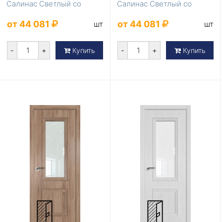
Салинас Светлый со
Салинас Светлый со
стеклом коричневый лак
стеклом черный лак
от 44 081
от 44 081
шт
шт
-
+
-
+
Купить
Купить