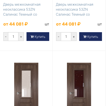
Дверь межкомнатная
Дверь межкомнатная
неоклассика 53ZN
неоклассика 53ZN
Салинас Темный со
Салинас Темный со
стеклом зеркало
стеклом серебро матлак
от 44 081
от 44 081
шт
шт
-
+
-
+
Купить
Купить