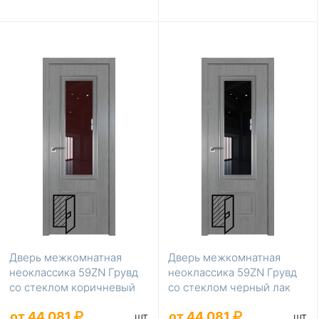
Дверь межкомнатная
Дверь межкомнатная
неоклассика 59ZN Грувд
неоклассика 59ZN Грувд
со стеклом коричневый
со стеклом черный лак
лак
от 44 081
от 44 081
шт
шт