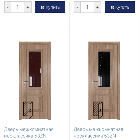
-
+
-
+
Купить
Купить
Дверь межкомнатная
Дверь межкомнатная
неоклассика 53ZN
неоклассика 53ZN