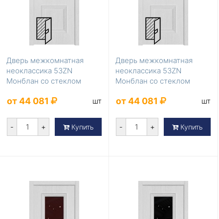
Дверь межкомнатная
Дверь межкомнатная
неоклассика 53ZN
неоклассика 53ZN
Монблан со стеклом
Монблан со стеклом
серебро матлак
перламутровый лак
от 44 081
от 44 081
шт
шт
-
+
-
+
Купить
Купить