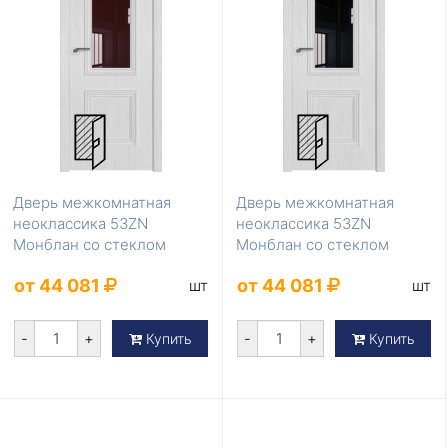
Дверь межкомнатная
Дверь межкомнатная
неоклассика 53ZN
неоклассика 53ZN
Монблан со стеклом
Монблан со стеклом
коричневый лак
черный лак
от 44 081
от 44 081
шт
шт
-
+
-
+
Купить
Купить