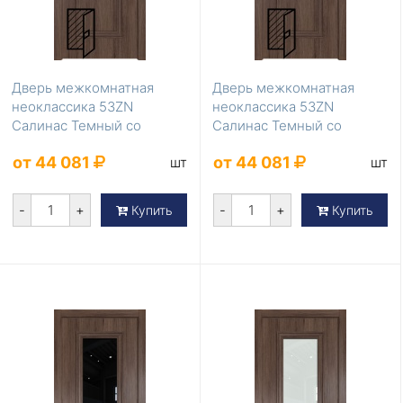
Дверь межкомнатная
Дверь межкомнатная
неоклассика 53ZN
неоклассика 53ZN
Салинас Темный со
Салинас Темный со
стеклом перламутровый
стеклом коричневый лак
от 44 081
от 44 081
шт
шт
лак
-
+
-
+
Купить
Купить