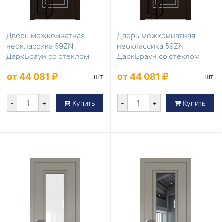
Дверь межкомнатная
Дверь межкомнатная
неоклассика 59ZN
неоклассика 59ZN
ДаркБраун со стеклом
ДаркБраун со стеклом
коричневый лак
белый лак
от 44 081
от 44 081
шт
шт
-
+
-
+
Купить
Купить