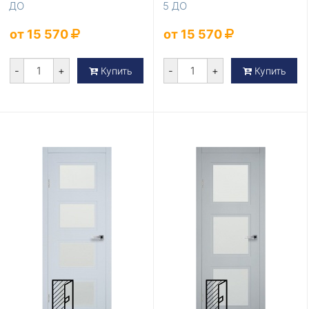
ДО
5 ДО
от 15 570
от 15 570
-
+
-
+
Купить
Купить