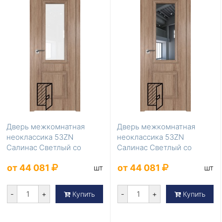
Дверь межкомнатная
Дверь межкомнатная
неоклассика 53ZN
неоклассика 53ZN
Салинас Светлый со
Салинас Светлый со
стеклом лак классик
стеклом зеркало
от 44 081
от 44 081
шт
шт
-
+
-
+
Купить
Купить