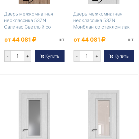
Дверь межкомнатная
Дверь межкомнатная
неоклассика 53ZN
неоклассика 53ZN
Салинас Светлый со
Монблан со стеклом лак
стеклом белый лак
классик
от 44 081
от 44 081
шт
шт
-
+
-
+
Купить
Купить