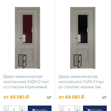
Дверь межкомнатная
Дверь межкомнатная
неоклассика 53ZN Стоун
неоклассика 53ZN Стоун
со стеклом коричневый
со стеклом черный лак
лак
от 44 081
от 44 081
шт
шт
-
+
-
+
Купить
Купить