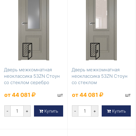
Дверь межкомнатная
Дверь межкомнатная
неоклассика 53ZN Стоун
неоклассика 53ZN Стоун
со стеклом серебро
со стеклом
матлак
перламутровый лак
от 44 081
от 44 081
шт
шт
-
+
-
+
Купить
Купить