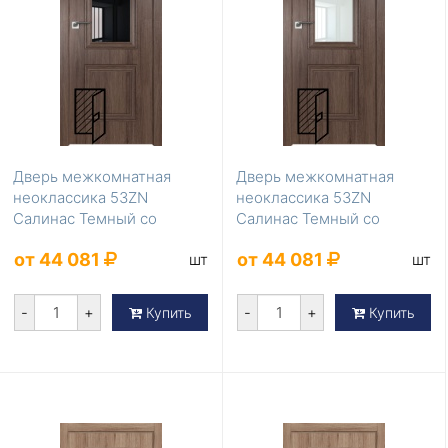
Дверь межкомнатная
Дверь межкомнатная
неоклассика 53ZN
неоклассика 53ZN
Салинас Темный со
Салинас Темный со
стеклом черный лак
стеклом белый лак
от 44 081
от 44 081
шт
шт
-
+
-
+
Купить
Купить