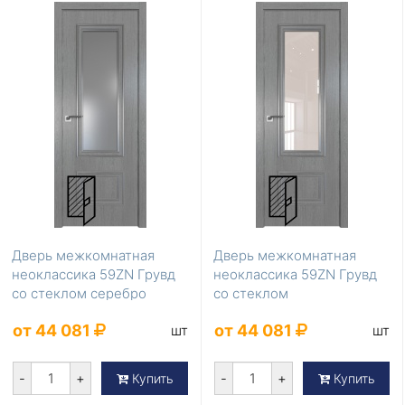
Дверь межкомнатная
Дверь межкомнатная
неоклассика 59ZN Грувд
неоклассика 59ZN Грувд
со стеклом серебро
со стеклом
матлак
перламутровый лак
от 44 081
от 44 081
шт
шт
-
+
-
+
Купить
Купить