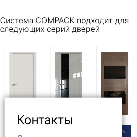
Cистема COMPACK подходит для
следующих серий дверей
Контакты
E
LK
ZN
Выбрать
Выбрать
Выбрать