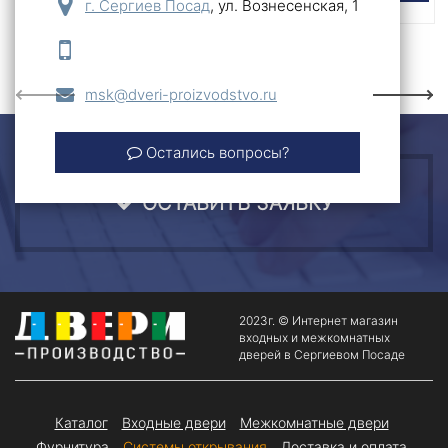
г. Сергиев Посад
,
ул. Вознесенская, 1
Previous
Next
msk@dveri-proizvodstvo.ru
Остались вопросы?
ОСТАВИТЬ ЗАЯВКУ
2023г. © Интернет магазин
входных и межкомнатных
дверей в Сергиевом Посаде
Каталог
Входные двери
Межкомнатные двери
Фурнитура
Системы открывания
Доставка и оплата