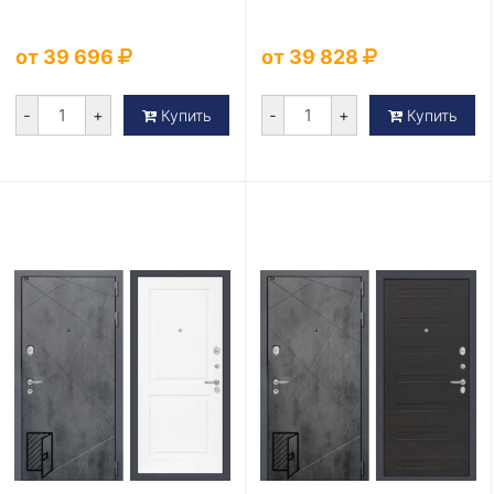
от 39 696
от 39 828
-
+
-
+
Купить
Купить