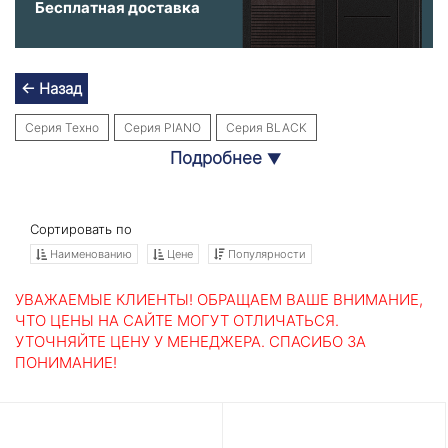
Бесплатная доставка
← Назад
Серия Техно
Серия PIANO
Серия BLACK
Подробнее
▼
Серия Платинум
Серия COSMO
Серия BETON
Серия TRENDO
Серия LINE WHITE
Серия ART графит
Серия МЕГАПОЛИС
Серия NEW YORK
Серия URBAN
Сортировать по
Наименованию
Цене
Популярности
Серия SCANDI
Серия SILVER
Серия CLASSIC
Серия Лондон
Серия ТЕРМО МАГНИТ
Серия PIANO WHITE
УВАЖАЕМЫЕ КЛИЕНТЫ! ОБРАЩАЕМ ВАШЕ ВНИМАНИЕ,
ЧТО ЦЕНЫ НА САЙТЕ МОГУТ ОТЛИЧАТЬСЯ.
УТОЧНЯЙТЕ ЦЕНУ У МЕНЕДЖЕРА. СПАСИБО ЗА
ПОНИМАНИЕ!