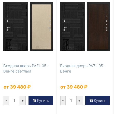
Входная дверь PAZL 05 -
Входная дверь PAZL 05 -
Венге светлый
Венге
от 39 480
от 39 480
-
+
-
+
Купить
Купить