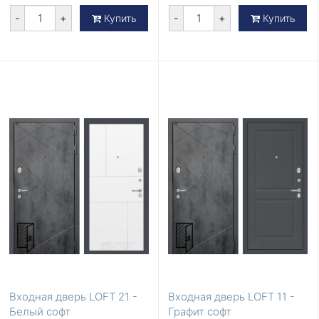
-
+
-
+
Купить
Купить
Входная дверь LOFT 21 -
Входная дверь LOFT 11 -
Белый софт
Графит софт