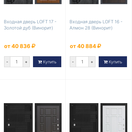
Входная дверь LOFT 17 -
Входная дверь LOFT 16 -
Золотой дуб (Винорит)
Алмон 28 (Винорит)
от 40 836
от 40 884
-
+
-
+
Купить
Купить