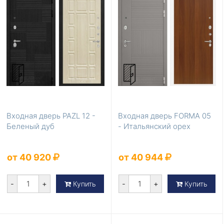
Входная дверь PAZL 12 -
Входная дверь FORMA 05
Беленый дуб
- Итальянский орех
от 40 920
от 40 944
-
+
-
+
Купить
Купить