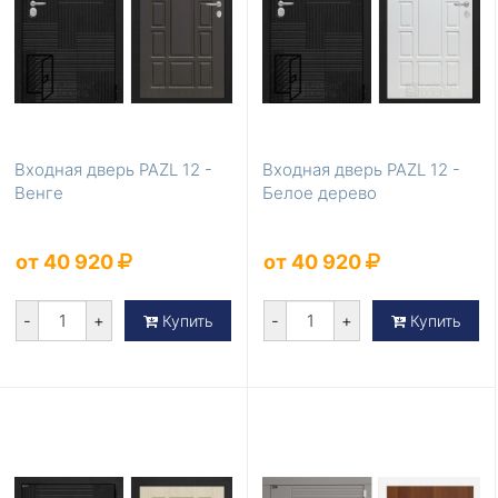
Входная дверь PAZL 12 -
Входная дверь PAZL 12 -
Венге
Белое дерево
от 40 920
от 40 920
-
+
-
+
Купить
Купить