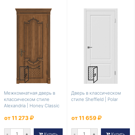
Межкомнатная дверь в
Дверь в классическом
классическом стиле
стиле Sheffield | Polar
Alexandria | Honey Classic
PB
от 11 273
от 11 659
-
+
-
+
Купить
Купить