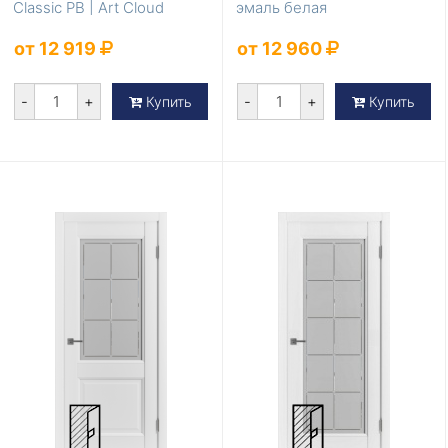
Classic PB | Art Cloud
эмаль белая
от 12 919
от 12 960
-
+
-
+
Купить
Купить