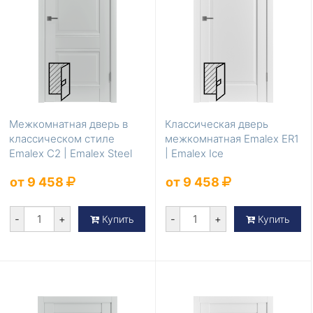
Межкомнатная дверь в
Классическая дверь
классическом стиле
межкомнатная Emalex ER1
Emalex C2 | Emalex Steel
| Emalex Ice
от 9 458
от 9 458
-
+
-
+
Купить
Купить