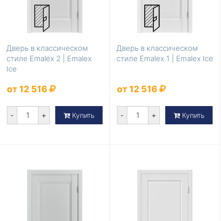
Дверь в классическом
Дверь в классическом
стиле Emalex 2 | Emalex
стиле Emalex 1 | Emalex Ice
Ice
от 12 516
от 12 516
-
+
-
+
Купить
Купить