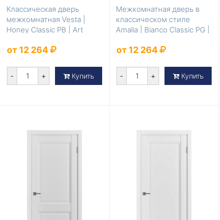
Классическая дверь
Межкомнатная дверь в
межкомнатная Vesta |
классическом стиле
Honey Classic PB | Art
Amalia | Bianco Classic PG |
Cloud
Art Cloud
от 12 264
от 12 264
-
+
-
+
Купить
Купить