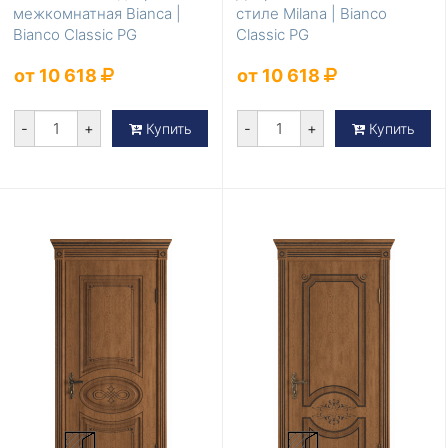
межкомнатная Bianca |
стиле Milana | Bianco
Bianco Classic PG
Classic PG
от 10 618
от 10 618
-
+
-
+
Купить
Купить