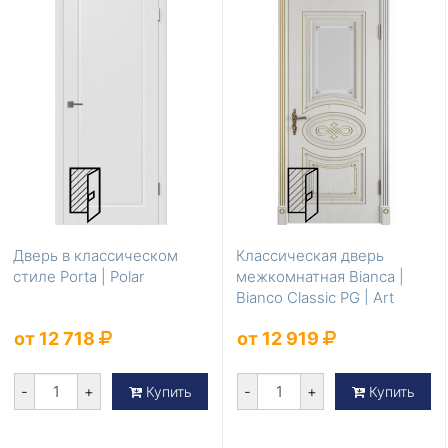
Дверь в классическом
Классическая дверь
стиле Porta | Polar
межкомнатная Bianca |
Bianco Classic PG | Art
Cloud
от 12 718
от 12 919
-
+
-
+
Купить
Купить