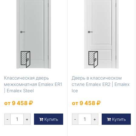
Классическая дверь
Дверь в классическом
межкомнатная Emalex ER1
стиле Emalex ER2 | Emalex
| Emalex Steel
Ice
от 9 458
от 9 458
-
+
-
+
Купить
Купить