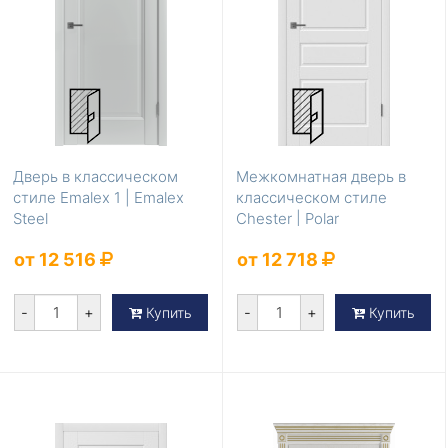
Дверь в классическом
Межкомнатная дверь в
стиле Emalex 1 | Emalex
классическом стиле
Steel
Chester | Polar
от 12 516
от 12 718
-
+
-
+
Купить
Купить