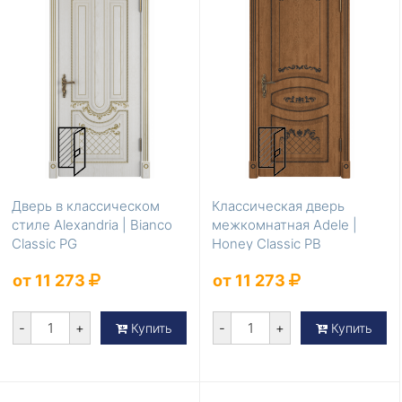
Дверь в классическом
Классическая дверь
стиле Alexandria | Bianco
межкомнатная Adele |
Classic PG
Honey Classic PB
от 11 273
от 11 273
-
+
-
+
Купить
Купить