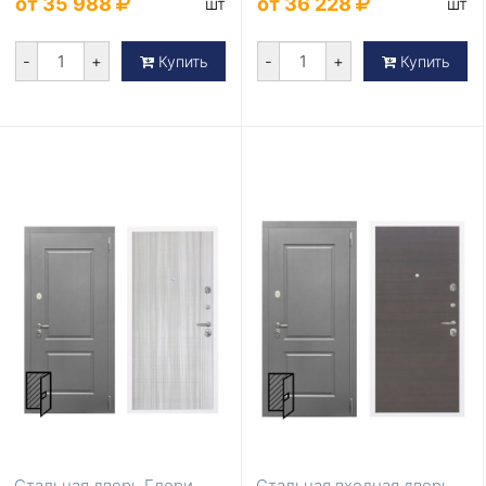
от 35 988
от 36 228
шт
шт
-
+
-
+
Купить
Купить
Стальная дверь Глори
Стальная входная дверь