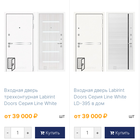
Входная дверь
Входная дверь Labirint
трехконтурная Labirint
Doors Серия Line White
Doors Серия Line White
LD-395 в дом
LD-398
от 39 000
от 39 000
шт
шт
-
+
-
+
Купить
Купить