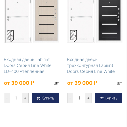
Входная дверь Labirint
Входная дверь
Doors Серия Line White
трехконтурная Labirint
LD-400 утепленная
Doors Серия Line White
LD-399
от 39 000
от 39 000
шт
шт
-
+
-
+
Купить
Купить