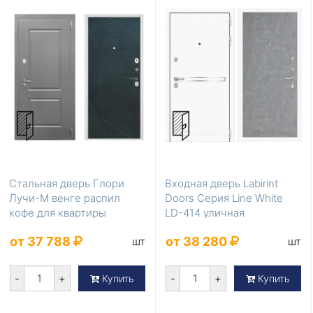
Стальная дверь Глори
Входная дверь Labirint
Лучи-М венге распил
Doors Серия Line White
кофе для квартиры
LD-414 уличная
от 37 788
от 38 280
шт
шт
-
+
-
+
Купить
Купить