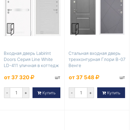
Входная дверь Labirint
Стальная входная дверь
Doors Серия Line White
трехконтурная Глори В-07
LD-411 уличная в коттедж
Венге
от 37 320
от 37 548
шт
шт
-
+
-
+
Купить
Купить