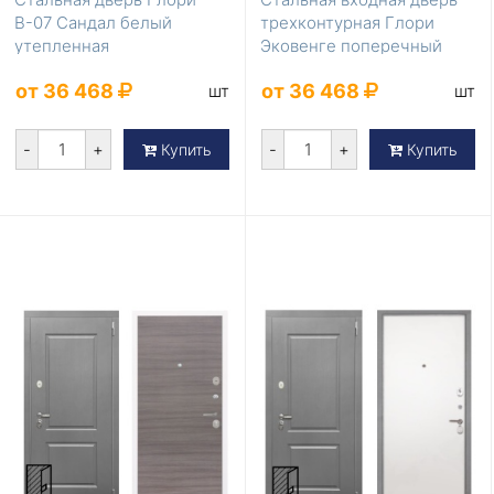
В-07 Сандал белый
трехконтурная Глори
утепленная
Эковенге поперечный
утепленная
от 36 468
от 36 468
шт
шт
-
+
-
+
Купить
Купить