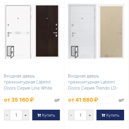
1250×2070
850×2050
950×2050
Популярные цвета
Белые
Коричневые
Светло-коричневые
Светлые
Серые
Тёмно-коричневые
Темные
Входная дверь
Входная дверь
трехконтурная Labirint
трехконтурная Labirint
Doors Серия Line White
Doors Серия Trendo LD-
LD-420 уличная в кот...
274
от 35 160
от 41 880
шт
шт
-
+
-
+
Купить
Купить