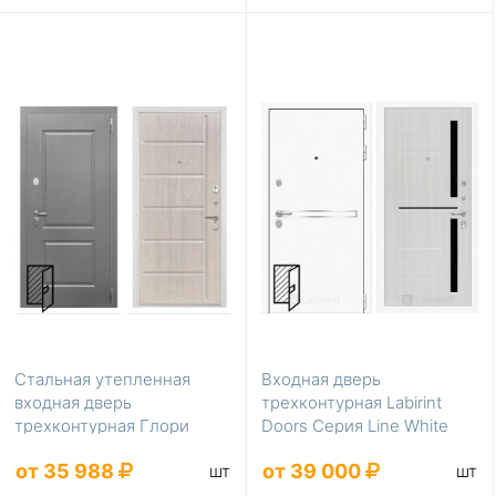
Стальная утепленная
Входная дверь
входная дверь
трехконтурная Labirint
трехконтурная Глори
Doors Серия Line White
ФЛ-102 сосна белая в
LD-402
от 35 988
от 39 000
шт
шт
квар...