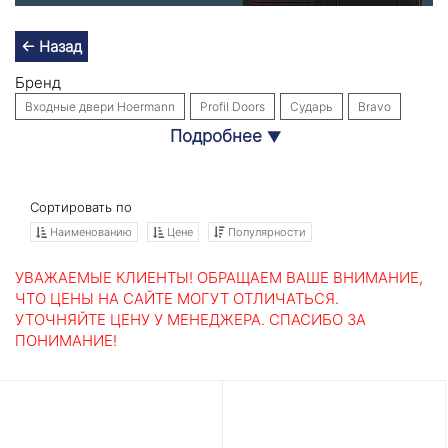
← Назад
Бренд
Входные двери Hoermann
Profil Doors
Сударь
Bravo
Подробнее
▼
Входные двери Labirint Doors
Интекрон
Собственное производство
Стальная линия
Назначение
Сортировать по
В квартиру
В дом
Утепленные
В коттедж
Для дачи
Наименованию
Цене
Популярности
С зеркалом
Уличные
В офис
С терморазрывом
УВАЖАЕМЫЕ КЛИЕНТЫ! ОБРАЩАЕМ ВАШЕ ВНИМАНИЕ,
В общий коридор
Для загородного дома
Наружные
ЧТО ЦЕНЫ НА САЙТЕ МОГУТ ОТЛИЧАТЬСЯ.
УТОЧНЯЙТЕ ЦЕНУ У МЕНЕДЖЕРА. СПАСИБО ЗА
С шумоизоляцией
Взломостойкие
ПОНИМАНИЕ!
Материал отделки
Входные двери из массива
МДФ
По размерам
860×2050
880×2050
960×2050
980×2050
1250×2050