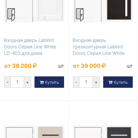
Входная дверь Labirint
Входная дверь
Doors Серия Line White
трехконтурная Labirint
LD-403 для дома
Doors Серия Line White
LD-401
от 38 280
от 39 000
шт
шт
-
+
-
+
Купить
Купить