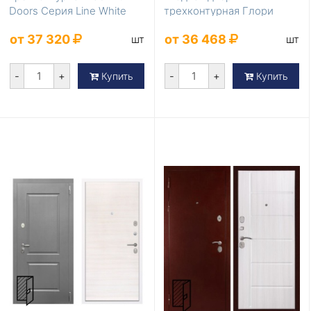
Doors Серия Line White
трехконтурная Глори
LD-425 в дом
Лучи милк для квартиры
от 37 320
от 36 468
шт
шт
-
+
-
+
Купить
Купить