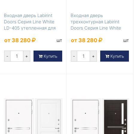
Входная дверь Labirint
Входная дверь
Doors Серия Line White
трехконтурная Labirint
LD-405 утепленная для
Doors Серия Line White
коттеджа
LD-404
от 38 280
от 38 280
шт
шт
-
+
-
+
Купить
Купить