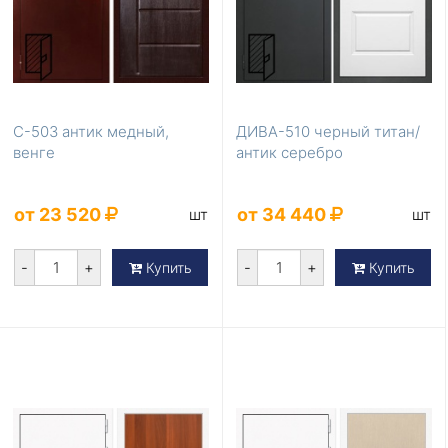
С-503 антик медный,
ДИВА-510 черный титан/
венге
антик серебро
от 23 520
от 34 440
шт
шт
-
+
-
+
Купить
Купить