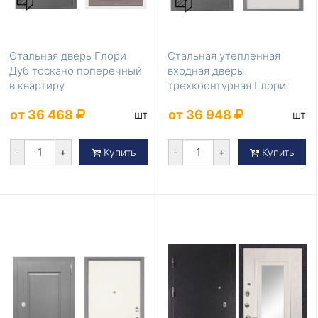
Стальная дверь Глори
Стальная утепленная
Дуб тоскано поперечный
входная дверь
в квартиру
трехкоонтурная Глори
Гладкая панель Силк
от 36 468
от 36 948
шт
шт
Сноу
-
+
-
+
Купить
Купить