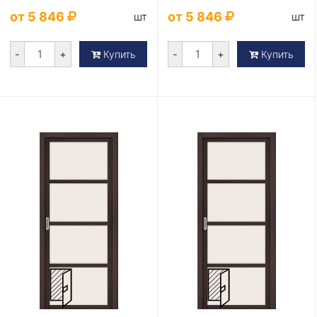
от 5 846
от 5 846
шт
шт
-
+
-
+
Купить
Купить