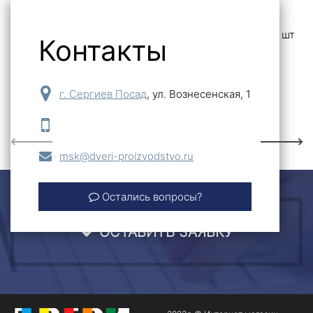
5 846
шт
Контакты
-
+
Купить
г. Сергиев Посад
,
ул. Вознесенская, 1
Previous
Next
msk@dveri-proizvodstvo.ru
Остались вопросы?
ОСТАВИТЬ ЗАЯВКУ