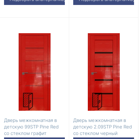
Дверь межкомнатная в
Дверь межкомнатная в
детскую 99STP Pine Red
детскую 2.09STP Pine Red
со стеклом графит
со стеклом черный