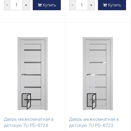
-
+
-
+
Купить
Купить
Дверь межкомнатная в
Дверь межкомнатная в
детскую 7U PD-6724
детскую 7U PD-6723