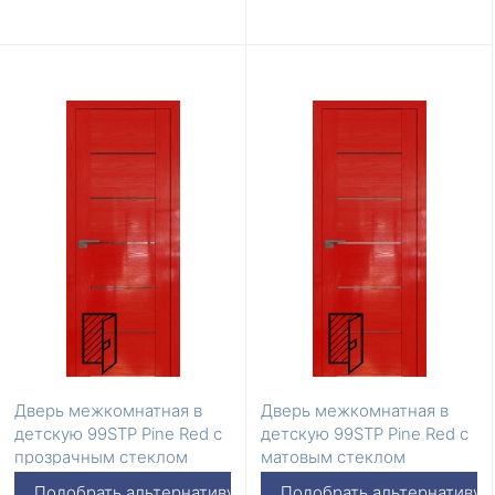
Дверь межкомнатная в
Дверь межкомнатная в
детскую 99STP Pine Red с
детскую 99STP Pine Red с
прозрачным стеклом
матовым стеклом
Подобрать альтернативу
Подобрать альтернативу