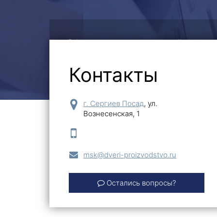
Оформите заявку на сайте, мы
на все интересующие вопросы
Контакты
г. Сергиев Посад
,
ул.
Вознесенская, 1
msk@dveri-proizvodstvo.ru
Остались вопросы?