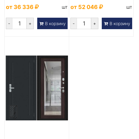
антрацит/BCE
Букле черн...
от 36 336
от 52 046
шт
шт
-
+
-
+
В корзину
В корзину