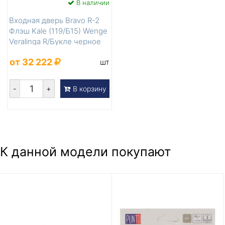
В наличии
Входная дверь Bravo R-2
Флэш Kale (119/Б15) Wenge
Veralinga R/Букле черное
от 32 222
шт
-
+
В корзину
К данной модели покупают