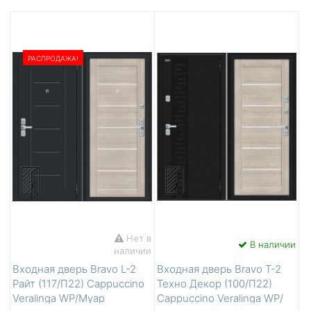
РАСПРОДАЖА!
Нет в
В наличии
наличии
Входная дверь Bravo L-2
Входная дверь Bravo T-2
Райт (117/П22) Cappuccino
Техно Декор (100/П22)
Veralinga WP/Муар
Cappuccino Veralinga WP/