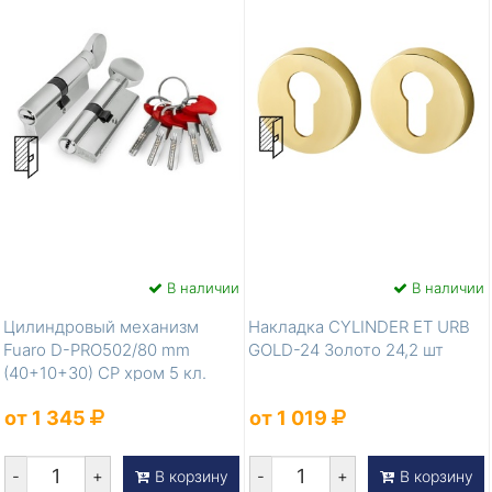
В наличии
В наличии
Цилиндровый механизм
Накладка CYLINDER ET URB
Fuaro D-PRO502/80 mm
GOLD-24 Золото 24,2 шт
(40+10+30) CP хром 5 кл.
от 1 345
от 1 019
-
+
-
+
В корзину
В корзину