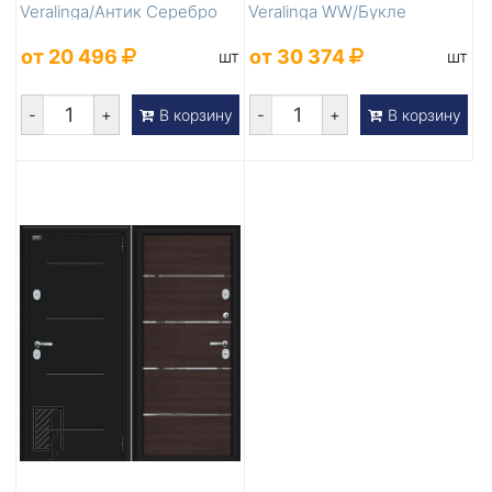
Veralinga/Антик Серебро
Veralinga WW/Букле
черное
от 20 496
от 30 374
шт
шт
-
+
-
+
В корзину
В корзину