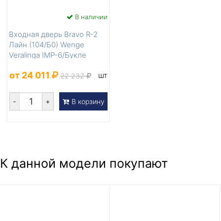
В наличии
Входная дверь Bravo R-2
Лайн (104/Б0) Wenge
Veralinga IMP-6/Букле
черное
от 24 011
шт
22 232
-
+
В корзину
К данной модели покупают