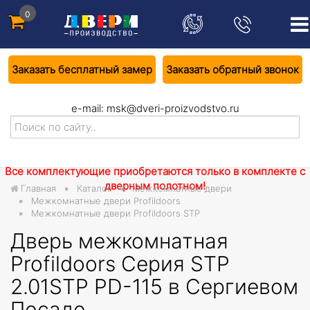
0
Заказать бесплатный замер
Заказать обратный звонок
e-mail:
msk@dveri-proizvodstvo.ru
Все комплектующие приобретаются только в комплекте с
дверным полотном!
Главная
Каталог
Межкомнатные двери
Межкомнатные двери Profildoors
Межкомнатные двери Profildoors STP
Дверь межкомнатная
Profildoors Серия STP
2.01STP PD-115 в Сергиевом
Посаде