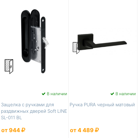
В наличии
В наличии
Защелка с ручками для
Ручка PURA черный матовый
раздвижных дверей Soft LINE
SL-011 BL
от 944
от 4 489