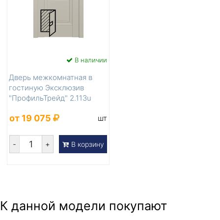
В наличии
Дверь межкомнатная в
гостиную Эксклюзив
"ПрофильТрейд" 2.113u
Шеллгрей...
от 19 075
шт
-
+
В корзину
К данной модели покупают