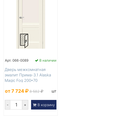
Арт. 066-0089
В наличии
Дверь межкомнатная
эмалит Прима-3.1 Alaska
Magic Fog 200*70
от 7 724
шт
8 582
-
+
В корзину