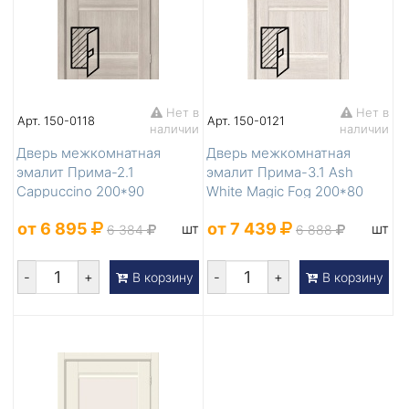
Нет в
Нет в
Арт. 150-0118
Арт. 150-0121
наличии
наличии
Дверь межкомнатная
Дверь межкомнатная
эмалит Прима-2.1
эмалит Прима-3.1 Ash
Cappuccino 200*90
White Magic Fog 200*80
от 6 895
от 7 439
шт
шт
6 384
6 888
-
+
-
+
В корзину
В корзину