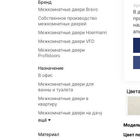
Бренд
Арт
Межкомнатные двери Bravo
В 
Собственное производство
пр
межкомнатных дверей
на
ал
Межкомнатные двери Hoermann
Межкомнатные двери VFD
Межкомнатные двери
Profildoors
Назначение
В офис
Межкомнатные двери для
ванны и туалета
Цвет
Межкомнатные двери в
квартиру
Межкомнатные двери на дачу
ещё
Модел
Материал
Цвет п