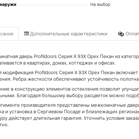
снаружи
На выбор
сание
Дополнительные характеристики
Оплат
натная дверь Profildoors Серия X 93X Орех Пекан из кате
вливается в квартирах, домах, коттеджах и офисах.
я модификация Profildoors Серия X 93X Орех Пекан включает
ения. Ребра жесткости обеспечивают устойчивость полотна
ние в конструкцию элементов остекления позволит улучшит
ьными. Благодаря большому выбору расцветок можно подоб
ртименте производителя представлены межкомнатные двер
ка и установка в Сергиевом Посаде и близлежащих региона
уру действует длительная гарантия. Уточнить условия зака
тно.