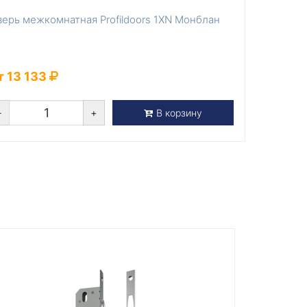
верь межкомнатная Profildoors 1XN Монблан
т 13 133
-
+
В корзину