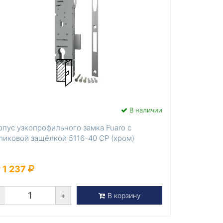
В наличии
рпус узкопрофильного замка Fuaro с
ликовой защёлкой 5116-40 CP (хром)
 1 237
+
В корзину