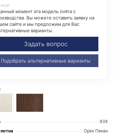
икул:
данный момент эта модель снята с
оизводства. Вы можете оставить заявку на
шем сайте и мы предложим для Вас
ьтернативные варианты.
Задать вопрос
Подобрать альтернативные варианты
а
ь
93X
олотна
Орех Пекан