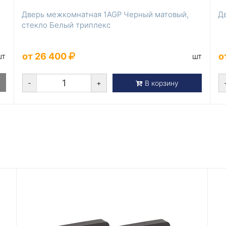
Дверь межкомнатная 1AGP Черный матовый,
Д
стекло Белый триплекс
от 26 400
о
шт
шт
-
+
В корзину