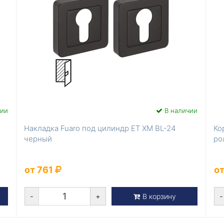
чии
В наличии
Накладка Fuaro под цилиндр ET XM BL-24
Ко
черный
ро
от 761
от
-
+
-
В корзину