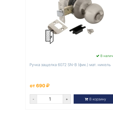
В нали
Ручка защелка 6072 SN-B (фик.) мат. никель
от 690
-
+
В корзину